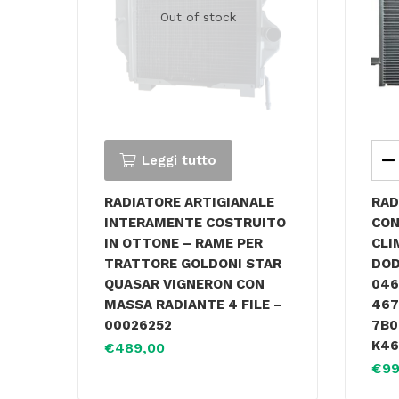
Out of stock
Leggi tutto
RADIATORE ARTIGIANALE
RAD
INTERAMENTE COSTRUITO
CON
IN OTTONE – RAME PER
CLI
TRATTORE GOLDONI STAR
DOD
QUASAR VIGNERON CON
046
MASSA RADIANTE 4 FILE –
467
00026252
7B0
K46
€
489,00
€
99