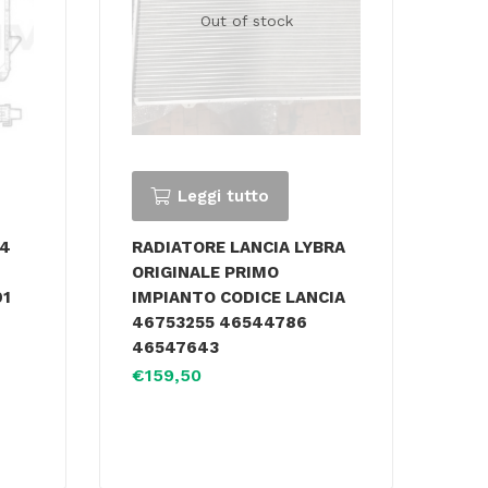
Out of stock
Leggi tutto
24
RADIATORE LANCIA LYBRA
ORIGINALE PRIMO
91
IMPIANTO CODICE LANCIA
46753255 46544786
46547643
€
159,50