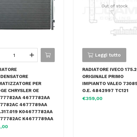
Out of stock
Leggi tutto
IATORE
RADIATORE IVECO 175.
DENSATORE
ORIGINALE PRIMO
MATIZZATORE PER
IMPIANTO VALEO 7308
GE CHRYSLER OE
O.E. 4842997 TC121
77782AA 4677782AA
€
359,00
7782AC 4677789AA
.317.019 K04677782AA
77782AC K4677789AA
,00