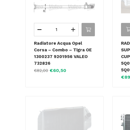
Radiatore Acqua Opel
RAD
Corsa – Combo – Tigra OE
SUP
1300237 9201956 VALEO
CUP
732826
5Q0
5Q0
€
60,50
€
82,00
€
89