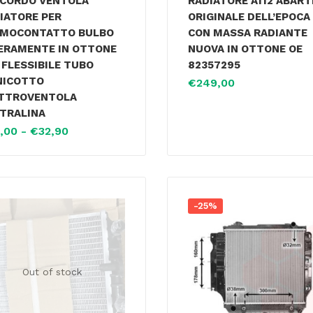
CORDO VENTOLA
RADIATORE A112 ABAR
IATORE PER
ORIGINALE DELL’EPOCA
MOCONTATTO BULBO
CON MASSA RADIANTE
ERAMENTE IN OTTONE
NUOVA IN OTTONE OE
 FLESSIBILE TUBO
82357295
NICOTTO
€
249,00
TTROVENTOLA
TRALINA
,00
-
€
32,90
-25%
Out of stock