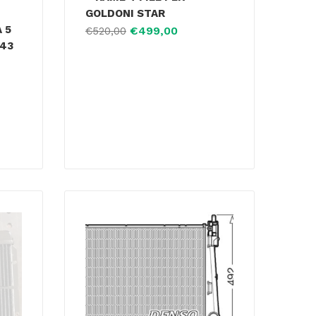
GOLDONI STAR
 5
€
499,00
€
520,00
443