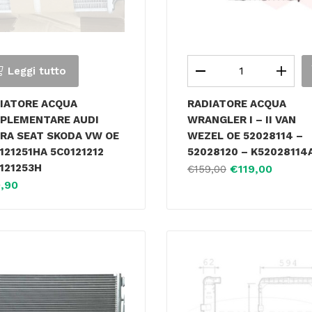
Leggi tutto
IATORE ACQUA
RADIATORE ACQUA
PLEMENTARE AUDI
WRANGLER I – II VAN
RA SEAT SKODA VW OE
WEZEL OE 52028114 –
121251HA 5C0121212
52028120 – K52028114
121253H
€
119,00
€
159,00
,90