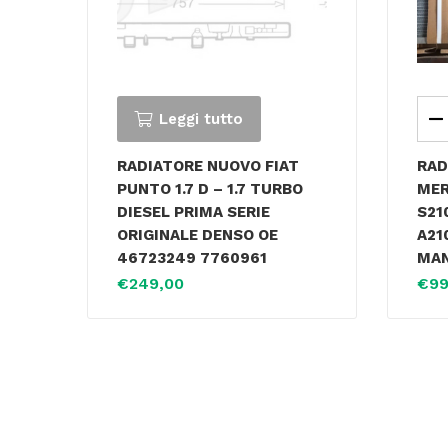
Leggi tutto
RADIATORE NUOVO FIAT
RAD
PUNTO 1.7 D – 1.7 TURBO
MER
DIESEL PRIMA SERIE
S21
ORIGINALE DENSO OE
A21
46723249 7760961
MA
€
249,00
€
99