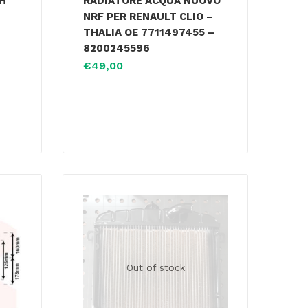
TH
RADIATORE ACQUA NUOVO
NRF PER RENAULT CLIO –
THALIA OE 7711497455 –
8200245596
€
49,00
Out of stock