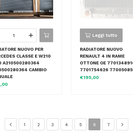
Leggi tutto
IATORE NUOVO PER
RADIATORE NUOVO
CEDES CLASSE E W210
RENAULT 4 IN RAME
0 A210500280364
OTTONE OE 770134891
0500280364 CAMBIO
7701754626 7700508
NUALE
€
195,00
,00
1
2
3
4
5
6
7