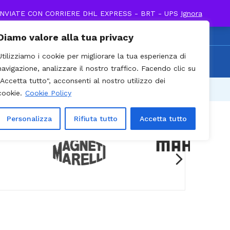
INVIATE CON CORRIERE DHL EXPRESS - BRT - UPS
Ignora
0
Diamo valore alla tua privacy
0 / Cell. +39 338 895
Utilizziamo i cookie per migliorare la tua esperienza di
Recenti
903
navigazione, analizzare il nostro traffico. Facendo clic su
"Accetta tutto", acconsenti al nostro utilizzo dei
cookie.
Cookie Policy
Personalizza
Rifiuta tutto
Accetta tutto