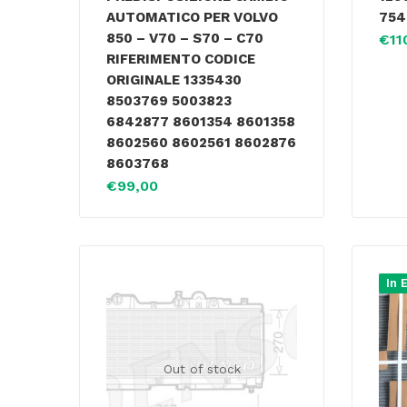
AUTOMATICO PER VOLVO
754
850 – V70 – S70 – C70
€
11
RIFERIMENTO CODICE
ORIGINALE 1335430
8503769 5003823
6842877 8601354 8601358
8602560 8602561 8602876
8603768
€
99,00
In 
Out of stock