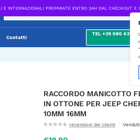
LI E INTERNAZIONALI PREPARATE ENTRO 24H DAL CHECKOUT E 
Tutti
TEL +39 080 439 180
Contatti
7
RACCORDO MANICOTTO FLE
IN OTTONE PER JEEP CHE
10MM 16MM
recensioni dei clienti
Venduti