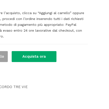
’acquisto, clicca su “Aggiungi al carrello” oppure
, procedi con l’ordine inserendo tutti i dati richiesti
il metodo di pagamento più appropriato: PayPal
rà evaso entro 24 ore lavorative dal checkout, con
ro.
llo
Acquista ora
CORDO TRE VIE