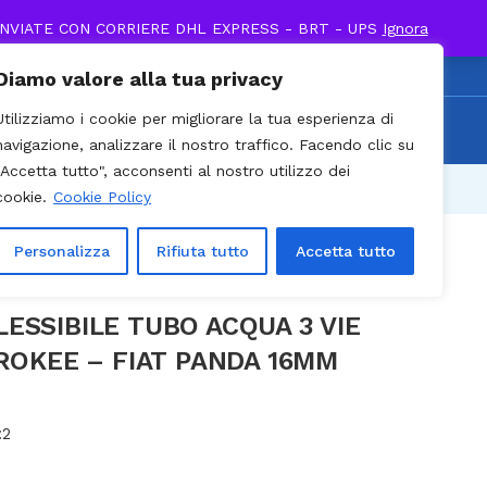
INVIATE CON CORRIERE DHL EXPRESS - BRT - UPS
Ignora
0
Diamo valore alla tua privacy
0 / Cell. +39 338 895
Utilizziamo i cookie per migliorare la tua esperienza di
Recenti
903
navigazione, analizzare il nostro traffico. Facendo clic su
"Accetta tutto", acconsenti al nostro utilizzo dei
Prev
Next
cookie.
Cookie Policy
Personalizza
Rifiuta tutto
Accetta tutto
SSIBILE TUBO ACQUA 3 VIE
ROKEE – FIAT PANDA 16MM
:
2