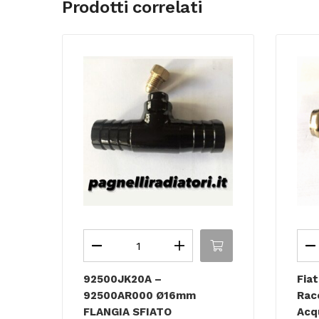
Prodotti correlati
92500JK20A –
Fia
92500AR000 Ø16mm
Rac
FLANGIA SFIATO
Acqu