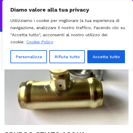
0
VISITA IL NOSTRO E-COMMERCE – SPEDIZIONI NAZIONALI E
Diamo valore alla tua privacy
INTERNAZIONALI PREPARATE ENTRO 24H DAL CHECKOUT E
Utilizziamo i cookie per migliorare la tua esperienza di
INVIATE CON CORRIERE DHL EXPRESS - BRT - UPS
Ignora
navigazione, analizzare il nostro traffico. Facendo clic su
"Accetta tutto", acconsenti al nostro utilizzo dei
cookie.
Cookie Policy
Personalizza
Rifiuta tutto
Accetta tutto