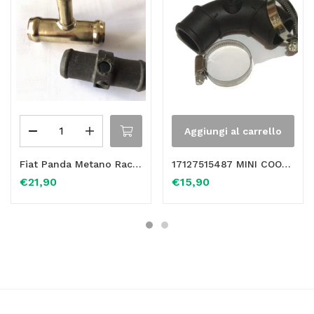
Aggiungi al carrello
Fiat Panda Metano Raccordo Tubo Manicotto Acqua Flessibile Tre Vie Riscaldamento In OTTONE Con Due Lati Da 19mm E Un Lato Da 8mm
17127515487 MINI COOPER RACCORDO SPURGO VALVOLA SFIATO PER TUBO MANICOTTO FLESSIBILE
€
21,90
€
15,90