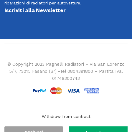
riparazioni di radiatori per autovetture.
Iscriviti alla Newsletter
© Copyright 2023 Pagnelli Radiatori – Via San Lorenzo
5/7, 72015 Fasano (Br) -Tel 0804391800 – Partita Iva.
01749300743
Withdraw from contract