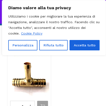
0
VISITA IL NOSTRO E-COMMERCE – SPEDIZIONI NAZIONALI E
Diamo valore alla tua privacy
INTERNAZIONALI PREPARATE ENTRO 24H DAL CHECKOUT E
Utilizziamo i cookie per migliorare la tua esperienza di
INVIATE CON CORRIERE DHL EXPRESS - BRT - UPS
Ignora
navigazione, analizzare il nostro traffico. Facendo clic su
"Accetta tutto", acconsenti al nostro utilizzo dei
cookie.
Cookie Policy
Ordinamento predefinito
Filter
Visualizzazione del risultato
Personalizza
Rifiuta tutto
Accetta tutto