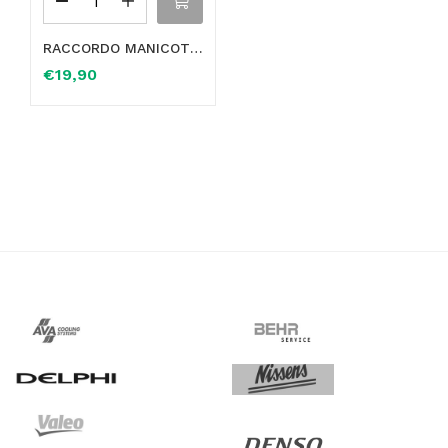
RACCORDO MANICOTTO FLESSIBILE TUBO ACQUA 3 VIE IN OTTONE PER JEEP CHEROKEE – FIAT PANDA 16MM 10MM 16MM
€
19,90