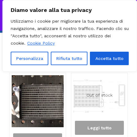
0
VISITA IL NOSTRO E-COMMERCE – SPEDIZIONI NAZIONALI E
Diamo valore alla tua privacy
INTERNAZIONALI PREPARATE ENTRO 24H DAL CHECKOUT E
Utilizziamo i cookie per migliorare la tua esperienza di
INVIATE CON CORRIERE DHL EXPRESS - BRT - UPS
Ignora
navigazione, analizzare il nostro traffico. Facendo clic su
"Accetta tutto", acconsenti al nostro utilizzo dei
cookie.
Cookie Policy
Ordinamento predefinito
Filter
Personalizza
Rifiuta tutto
Accetta tutto
Visualizzazione di 121-138 di 138 risultati
Out of stock
Leggi tutto