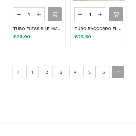
TUBO FLESSIBILE MANICOTTO RISCALDAMENTO IN “OTTONE” PER MERCEDES VITO VIANO A6398320923
TUBO RACCORDO FLESSIBILE MANICOTTO ACQUA IN OTTONE PER VW TOURAN OE 1K0121087G
€
26,90
€
23,50
1
2
3
4
5
6
7