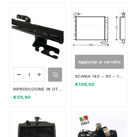
Aggiungi al carrello
SCANIA 143 – 93 – 113 RADIATORE RISCALDAMENTO NUOVO IN RAME OE 0283414 1331928
€
109,00
RIPRODUZIONE IN OTTONE TUBO ACQUA TRE VIE PER FLESSIBILI MANICOTTI – RAFFREDDAMENTO MOTORE FIAT SEDICI (FY) – SUZUKI SX4 – (2006-2014) 1.9 MJET 4X4 120CV 88KW (FUORI PRODUZIONE)
€
55,90