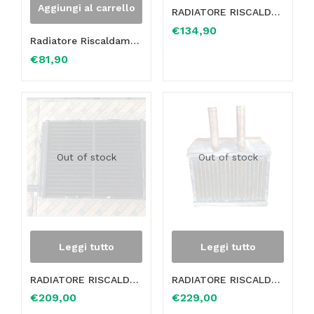
Aggiungi al carrello
RADIATORE RISCALDAMENTO NUOVO ORIGINALE DELL’EPOCA IPRA IVECO OM 50/70/100 IV6032 – 409002N
€
134,90
Radiatore Riscaldamento Mitsubishi Pajero Montero Shogun OE MB813485 MN188337 MB898519
€
81,90
Out of stock
Out of stock
Leggi tutto
Leggi tutto
RADIATORE RISCALDAMENTO ORIGINALE DELL’EPOCA IVECO DAILY 35.8 1°SERIE oe 93910866
RADIATORE RISCALDAMENTO RISCALDATORE OPEL AGILA OE 9215674 IN RAME E OTTONE
€
209,00
€
229,00