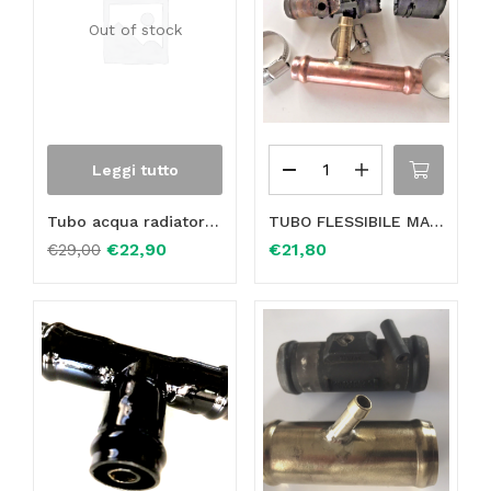
Out of stock
Leggi tutto
Tubo acqua radiatore by pass per Jeep Grand Cherokee OE 68211200AB – 68211200AC – K68211200AC
TUBO FLESSIBILE MANICOTTO INNESTO RAME PER RISCALDAMENTO FIAT PANDA GPL 51787324
€
22,90
€
21,80
€
29,00