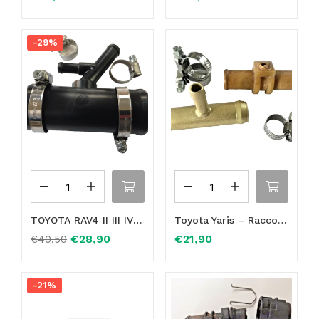
-29%
TOYOTA RAV4 II III IV TUBO MANICOTTO RADIATORE RISCALDAMENTO 1657726020 16577-26020
Toyota Yaris – Raccordo 3 vie in OTTONE più fascette in acciaio diametro 17x8x17
€
28,90
€
21,90
€
40,50
-21%