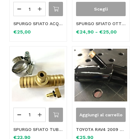
Scegli
SPURGO SFIATO ACQUA MANICOTTO VALVOLA TUBO RISCALDAMENTO RADIATORE Ø 22mm
SPURGO SFIATO OTTONE TUBO MANICOTTO FLESSIBILE VALVOLA RISCALDAMENTO RADIATORE, SELEZIONA IL DIAMETRO DESIDERATO
€
25,00
€
24,90
-
€
25,00
Aggiungi al carrello
SPURGO SFIATO TUBO MANICOTTO FLESSIBILE VALVOLA RISCALDAMENTO RADIATORE Ø 19,5mm
TOYOTA RAV4 2009 – 2012 RACCORDO TUBO MANICOTTO TOTALMENTE IN OTTONE TRE VIE OE 16057-36011
€
23,90
€
25,90