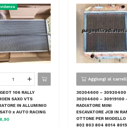
Evidenza
Aggiungi al carrel
GEOT 106 RALLY
30204600 – 30920400
ROEN SAXO VTS
30204600 – 30919100 
IATORE IN ALLUMINIO
RADIATORE MINI
SATO x AUTO RACING
ESCAVATORE JCB IN RA
OTTONE PER MODELLO 
8,90
802 803 804 8014 8015