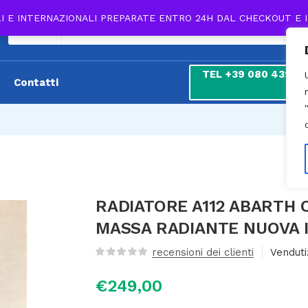
L’EPOCA CON MASSA RADIANTE NUOVA IN
LI E INTERNAZIONALI PREPARATE ENTRO 24H DAL CHECKOUT E 
Esaurito
Tutti
uti:
1
TEL +39 080 439 180
Contatti
7
RADIATORE A112 ABARTH 
MASSA RADIANTE NUOVA 
recensioni dei clienti
Venduti
€
249,00