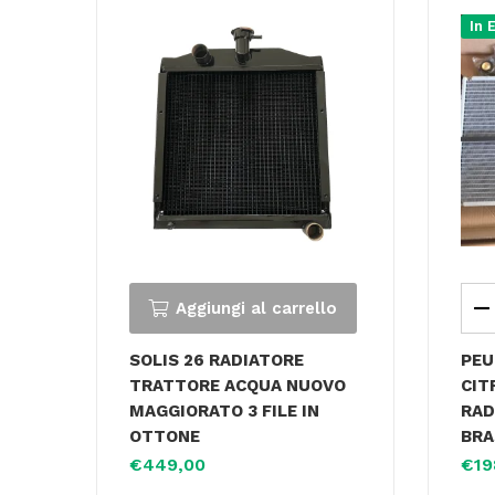
In 
Aggiungi al carrello
SOLIS 26 RADIATORE
PEU
TRATTORE ACQUA NUOVO
CIT
MAGGIORATO 3 FILE IN
RAD
OTTONE
BRA
€
449,00
€
19