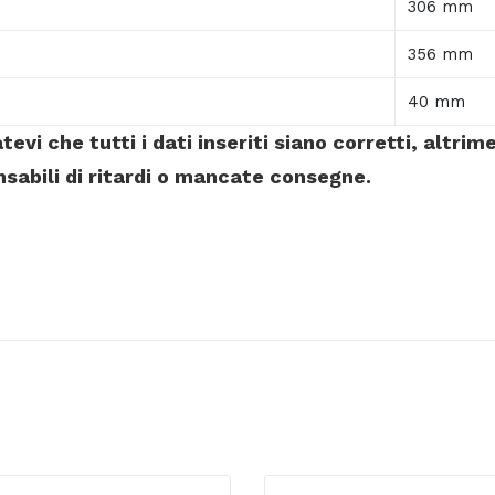
306 mm
356 mm
40 mm
evi che tutti i dati inseriti siano corretti, altri
nsabili di ritardi o mancate consegne.