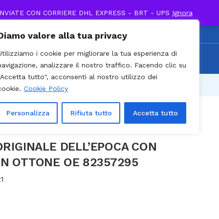
INVIATE CON CORRIERE DHL EXPRESS - BRT - UPS
Ignora
0
€
249,00
Diamo valore alla tua privacy
0 / Cell. +39 338 895
Utilizziamo i cookie per migliorare la tua esperienza di
Recenti
903
navigazione, analizzare il nostro traffico. Facendo clic su
"Accetta tutto", acconsenti al nostro utilizzo dei
Prev
Next
cookie.
Cookie Policy
Personalizza
Rifiuta tutto
Accetta tutto
ORIGINALE DELL’EPOCA CON
IN OTTONE OE 82357295
:
1