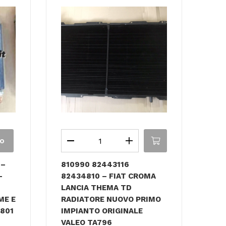
lo
 –
810990 82443116
–
82434810 – FIAT CROMA
LANCIA THEMA TD
ME E
RADIATORE NUOVO PRIMO
801
IMPIANTO ORIGINALE
VALEO TA796