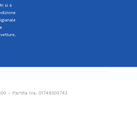
I si è
edizione
igianale
le
ovetture.
800 – Partita Iva. 01749300743