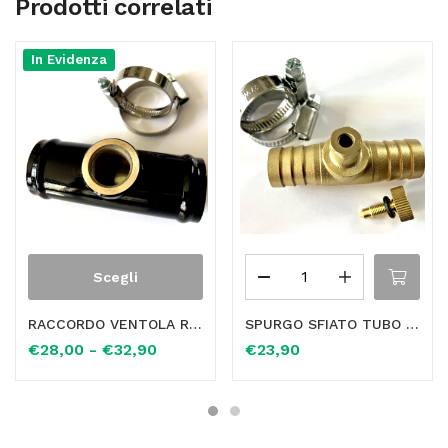
Prodotti correlati
In Evidenza
Scegli
RACCORDO VENTOLA RADIATORE PER TERMOCONTATTO BULBO INTERAMENTE IN OTTONE PER FLESSIBILE TUBO MANICOTTO ELETTROVENTOLA CENTRALINA
SPURGO SFIATO TUBO MANICOTTO FLESSIBILE VALVOLA RISCALDAMENTO RADIATORE Ø 19,5mm
€
28,00
-
€
32,90
€
23,90