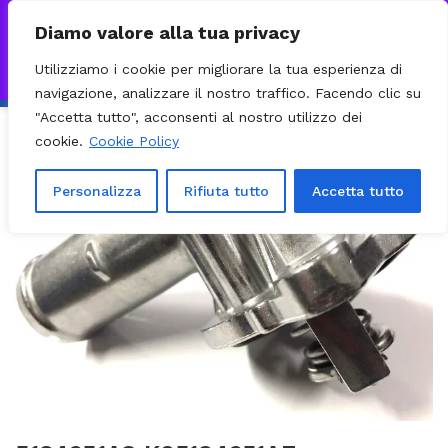
0
VISITA IL NOSTRO E-COMMERCE – SPEDIZIONI NAZIONALI E
Diamo valore alla tua privacy
INTERNAZIONALI PREPARATE ENTRO 24H DAL CHECKOUT E
Utilizziamo i cookie per migliorare la tua esperienza di
INVIATE CON CORRIERE DHL EXPRESS - BRT - UPS
Ignora
navigazione, analizzare il nostro traffico. Facendo clic su
"Accetta tutto", acconsenti al nostro utilizzo dei
cookie.
Cookie Policy
Personalizza
Rifiuta tutto
Accetta tutto