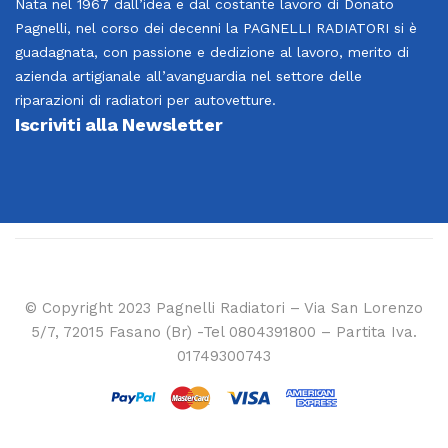
Nata nel 1967 dall’idea e dal costante lavoro di Donato
Pagnelli, nel corso dei decenni la PAGNELLI RADIATORI si è
guadagnata, con passione e dedizione al lavoro, merito di
azienda artigianale all’avanguardia nel settore delle
riparazioni di radiatori per autovetture.
Iscriviti alla Newsletter
© Copyright 2023 Pagnelli Radiatori – Via San Lorenzo
5/7, 72015 Fasano (Br) -Tel 0804391800 – Partita Iva.
01749300743