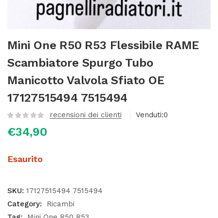
Mini One R50 R53 Flessibile RAME
Scambiatore Spurgo Tubo
Manicotto Valvola Sfiato OE
17127515494 7515494
recensioni dei clienti
Venduti:
0
€
34,90
Esaurito
SKU:
17127515494 7515494
Category:
Ricambi
Tag:
Mini One R50 R53