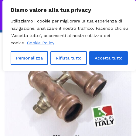
0
VISITA IL NOSTRO E-COMMERCE – SPEDIZIONI NAZIONALI E
Diamo valore alla tua privacy
INTERNAZIONALI PREPARATE ENTRO 24H DAL CHECKOUT E
Utilizziamo i cookie per migliorare la tua esperienza di
INVIATE CON CORRIERE DHL EXPRESS - BRT - UPS
Ignora
navigazione, analizzare il nostro traffico. Facendo clic su
"Accetta tutto", acconsenti al nostro utilizzo dei
cookie.
Cookie Policy
Personalizza
Rifiuta tutto
Accetta tutto