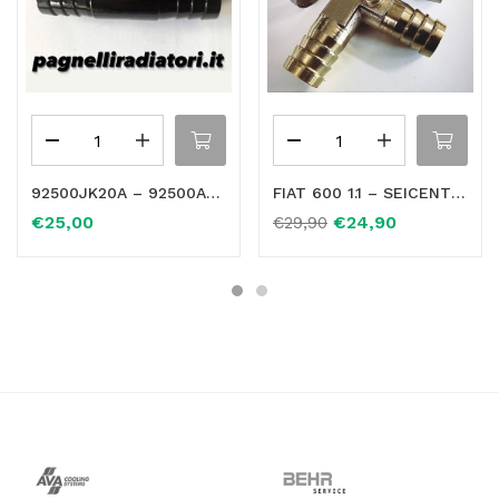
92500JK20A – 92500AR000 Ø16mm FLANGIA SFIATO FLESSIBILE TUBO RISCALDAMENTO RISCALDAMENTO RADIATORE
FIAT 600 1.1 – SEICENTO RACCORDO TUBO RISCALDAMENTO MANICOTTO ACQUA IN OTTONE 51712594 – 46743817
€
25,00
€
24,90
€
29,90