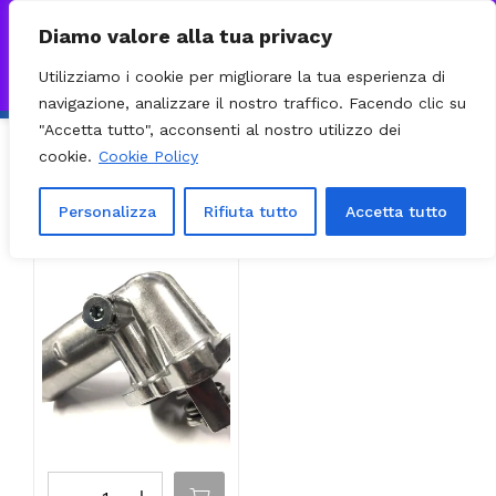
0
VISITA IL NOSTRO E-COMMERCE – SPEDIZIONI NAZIONALI E
Diamo valore alla tua privacy
INTERNAZIONALI PREPARATE ENTRO 24H DAL CHECKOUT E
Utilizziamo i cookie per migliorare la tua esperienza di
INVIATE CON CORRIERE DHL EXPRESS - BRT - UPS
Ignora
navigazione, analizzare il nostro traffico. Facendo clic su
"Accetta tutto", acconsenti al nostro utilizzo dei
cookie.
Cookie Policy
Ordinamento predefinito
Filter
Visualizzazione del risultato
Personalizza
Rifiuta tutto
Accetta tutto