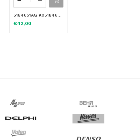
5184651AG K05184651AF K05184651AG K05184651AH Alloggiamento gruppo termostato in alluminio per Wrangler Grand Cherokee
€
42,00