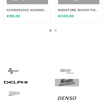
A2105003303 A2105003403 A2105006533 – RADIATORE ACQUA MERCEDES CLASSE E W210 S210 A2105003303 A2105003403 A2105006533
RADIATORE NUOVO FIAT PUNTO 1.7 D – 1.7 TURBO DIESEL PRIMA SERIE ORIGINALE DENSO OE 46723249 7760961
€
99,00
€
249,00