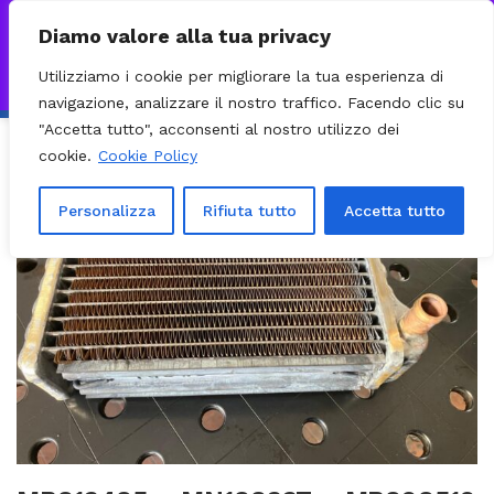
0
VISITA IL NOSTRO E-COMMERCE – SPEDIZIONI NAZIONALI E
Diamo valore alla tua privacy
INTERNAZIONALI PREPARATE ENTRO 24H DAL CHECKOUT E
Utilizziamo i cookie per migliorare la tua esperienza di
INVIATE CON CORRIERE DHL EXPRESS - BRT - UPS
Ignora
navigazione, analizzare il nostro traffico. Facendo clic su
"Accetta tutto", acconsenti al nostro utilizzo dei
cookie.
Cookie Policy
Personalizza
Rifiuta tutto
Accetta tutto