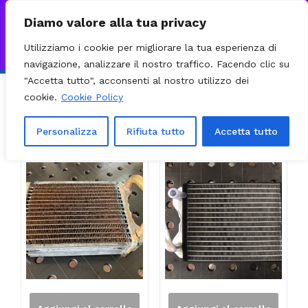
0
VISITA IL NOSTRO E-COMMERCE – SPEDIZIONI NAZIONALI E
Diamo valore alla tua privacy
INTERNAZIONALI PREPARATE ENTRO 24H DAL CHECKOUT E
Utilizziamo i cookie per migliorare la tua esperienza di
INVIATE CON CORRIERE DHL EXPRESS - BRT - UPS
Ignora
navigazione, analizzare il nostro traffico. Facendo clic su
"Accetta tutto", acconsenti al nostro utilizzo dei
cookie.
Cookie Policy
Ordinamento predefinito
Filter
Visualizzazione di 2 risultati
Personalizza
Rifiuta tutto
Accetta tutto