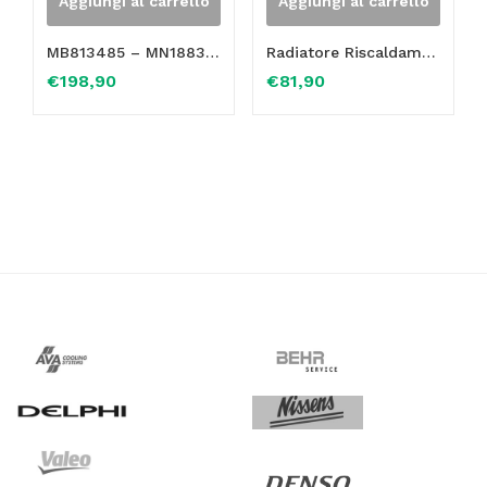
Aggiungi al carrello
Aggiungi al carrello
MB813485 – MN188337 – MB898519 Radiatore Riscaldamento Mitsubishi Pajero – Montero. MASSA RADIANTE ” 3 FILE ” NUOVA IN RAME – NELL’ACQUISTO E’ COMPRESO NECESSARIAMENTE IL RITIRO DEL VOSTRO VECCHIO RADIATORE – CHIAMACI PER INFORMAZIONI PRIMA DI EFFETTUARE L’ORDINE
Radiatore Riscaldamento Mitsubishi Pajero Montero Shogun OE MB813485 MN188337 MB898519
€
198,90
€
81,90