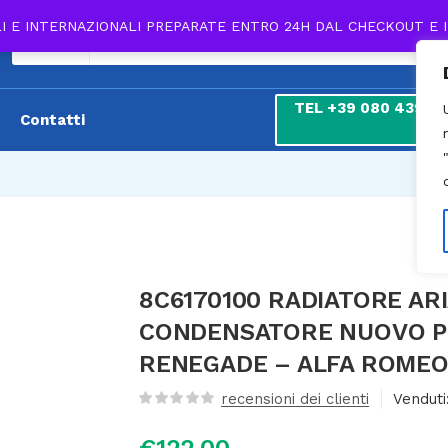
LI E INTERNAZIONALI PREPARATE ENTRO 24H DAL CHECKOUT E 
Tutti
TEL +39 080 439 180
Contatti
7
8C6170100 RADIATORE AR
CONDENSATORE NUOVO PE
RENEGADE – ALFA ROMEO
recensioni dei clienti
Venduti