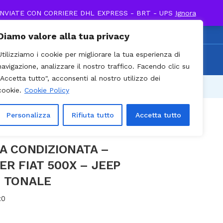
INVIATE CON CORRIERE DHL EXPRESS - BRT - UPS
Ignora
0
Diamo valore alla tua privacy
0 / Cell. +39 338 895
Utilizziamo i cookie per migliorare la tua esperienza di
Recenti
903
navigazione, analizzare il nostro traffico. Facendo clic su
"Accetta tutto", acconsenti al nostro utilizzo dei
Prev
Next
cookie.
Cookie Policy
Personalizza
Rifiuta tutto
Accetta tutto
IA CONDIZIONATA –
R FIAT 500X – JEEP
 TONALE
:
0