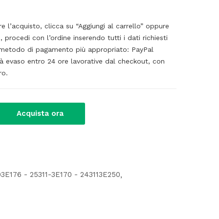
’acquisto, clicca su “Aggiungi al carrello” oppure
, procedi con l’ordine inserendo tutti i dati richiesti
il metodo di pagamento più appropriato: PayPal
rà evaso entro 24 ore lavorative dal checkout, con
ro.
Acquista ora
3E176 - 25311-3E170 - 243113E250