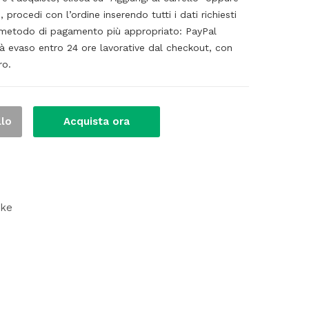
, procedi con l’ordine inserendo tutti i dati richiesti
il metodo di pagamento più appropriato: PayPal
rà evaso entro 24 ore lavorative dal checkout, con
ro.
llo
Acquista ora
uke