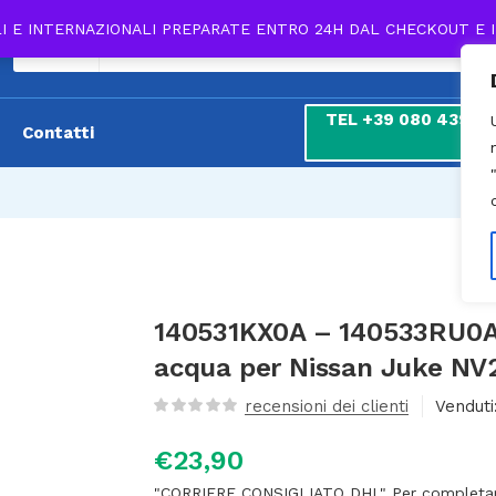
LI E INTERNAZIONALI PREPARATE ENTRO 24H DAL CHECKOUT E 
Tutti
TEL +39 080 439 180
Contatti
7
140531KX0A – 140533RU0A 
acqua per Nissan Juke NV
recensioni dei clienti
Venduti
€
23,90
"CORRIERE CONSIGLIATO DHL" Per completare l