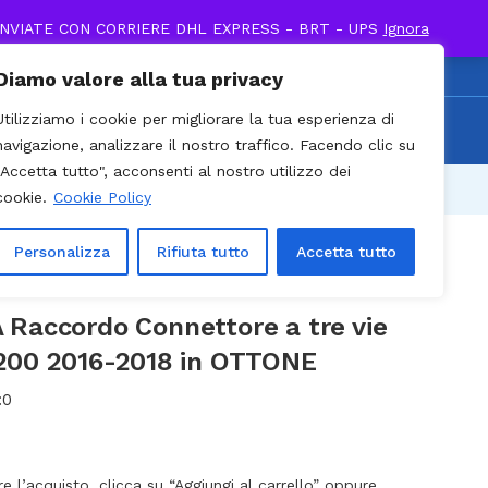
INVIATE CON CORRIERE DHL EXPRESS - BRT - UPS
Ignora
0
Diamo valore alla tua privacy
0 / Cell. +39 338 895
Utilizziamo i cookie per migliorare la tua esperienza di
Recenti
903
navigazione, analizzare il nostro traffico. Facendo clic su
"Accetta tutto", acconsenti al nostro utilizzo dei
Prev
Next
cookie.
Cookie Policy
Personalizza
Rifiuta tutto
Accetta tutto
Raccordo Connettore a tre vie
200 2016-2018 in OTTONE
:
0
’acquisto, clicca su “Aggiungi al carrello” oppure