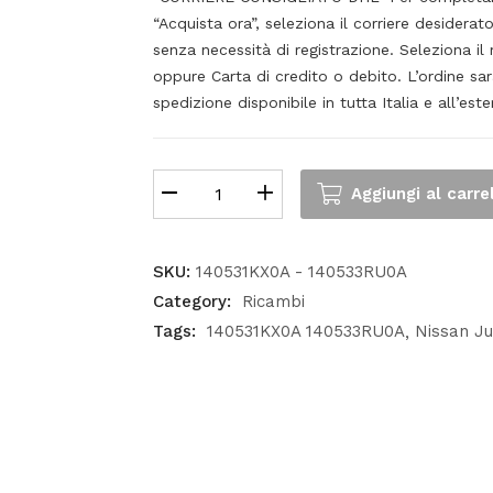
“Acquista ora”, seleziona il corriere desiderato
senza necessità di registrazione. Seleziona 
oppure Carta di credito o debito. L’ordine sa
spedizione disponibile in tutta Italia e all’este
Aggiungi al carre
SKU:
140531KX0A - 140533RU0A
Category:
Ricambi
Tags:
140531KX0A 140533RU0A
Nissan J