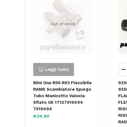
Out of stock
Leggi tutto
Mini One R50 R53 Flessibile
925
RAME Scambiatore Spurgo
925
Tubo Manicotto Valvola
FLA
Sfiato OE 17127515494
FLE
7515494
RIS
RIS
€
34,90
RAD