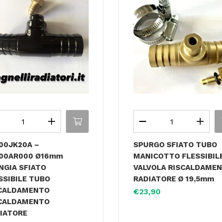
00JK20A –
SPURGO SFIATO TUBO
00AR000 Ø16mm
MANICOTTO FLESSIBIL
NGIA SFIATO
VALVOLA RISCALDAME
SSIBILE TUBO
RADIATORE Ø 19,5mm
CALDAMENTO
€
23,90
CALDAMENTO
IATORE