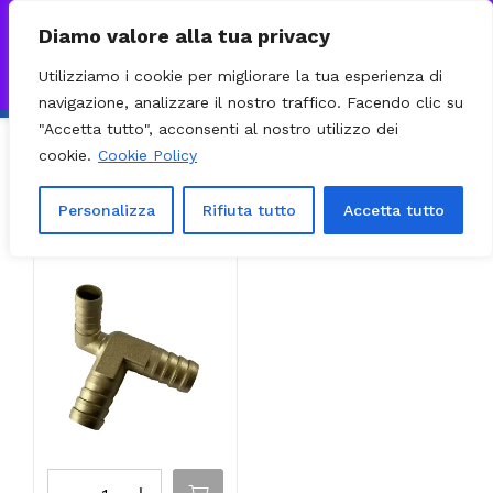
0
VISITA IL NOSTRO E-COMMERCE – SPEDIZIONI NAZIONALI E
Diamo valore alla tua privacy
INTERNAZIONALI PREPARATE ENTRO 24H DAL CHECKOUT E
Utilizziamo i cookie per migliorare la tua esperienza di
INVIATE CON CORRIERE DHL EXPRESS - BRT - UPS
Ignora
navigazione, analizzare il nostro traffico. Facendo clic su
"Accetta tutto", acconsenti al nostro utilizzo dei
cookie.
Cookie Policy
Ordinamento predefinito
Filter
Visualizzazione del risultato
Personalizza
Rifiuta tutto
Accetta tutto