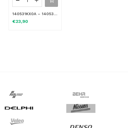
140531KX0A – 140533RU0A Raccordo Connettore a tre vie acqua per Nissan Juke NV200 2016-2018 in OTTONE
€
23,90