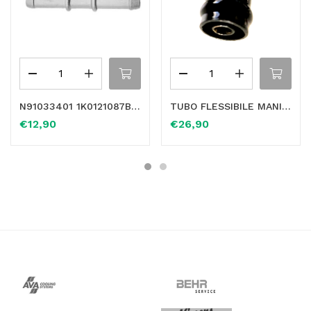
N91033401 1K0121087B RACCORDO 3 VIE IN ALLUMINIO PER SEAT AUDI VW
TUBO FLESSIBILE MANICOTTO RISCALDAMENTO IN “OTTONE” PER MERCEDES VITO VIANO A6398320923
€
12,90
€
26,90