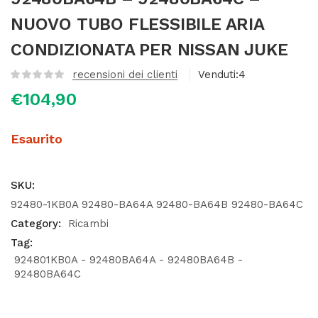
NUOVO TUBO FLESSIBILE ARIA
CONDIZIONATA PER NISSAN JUKE
recensioni dei clienti
Venduti:
4
€
104,90
Esaurito
SKU:
92480-1KB0A 92480-BA64A 92480-BA64B 92480-BA64C
Category:
Ricambi
Tag:
924801KB0A - 92480BA64A - 92480BA64B -
92480BA64C