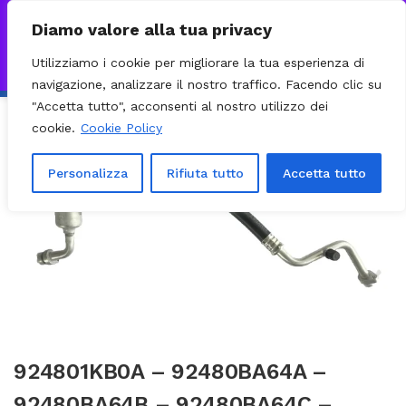
0
VISITA IL NOSTRO E-COMMERCE – SPEDIZIONI NAZIONALI E
Diamo valore alla tua privacy
INTERNAZIONALI PREPARATE ENTRO 24H DAL CHECKOUT E
Utilizziamo i cookie per migliorare la tua esperienza di
INVIATE CON CORRIERE DHL EXPRESS - BRT - UPS
Ignora
navigazione, analizzare il nostro traffico. Facendo clic su
"Accetta tutto", acconsenti al nostro utilizzo dei
cookie.
Cookie Policy
Personalizza
Rifiuta tutto
Accetta tutto
924801KB0A – 92480BA64A –
92480BA64B – 92480BA64C –