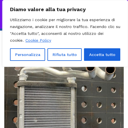
0
VISITA IL NOSTRO E-COMMERCE – SPEDIZIONI NAZIONALI E
Diamo valore alla tua privacy
INTERNAZIONALI PREPARATE ENTRO 24H DAL CHECKOUT E
Utilizziamo i cookie per migliorare la tua esperienza di
INVIATE CON CORRIERE DHL EXPRESS - BRT - UPS
Ignora
navigazione, analizzare il nostro traffico. Facendo clic su
"Accetta tutto", acconsenti al nostro utilizzo dei
cookie.
Cookie Policy
Personalizza
Rifiuta tutto
Accetta tutto