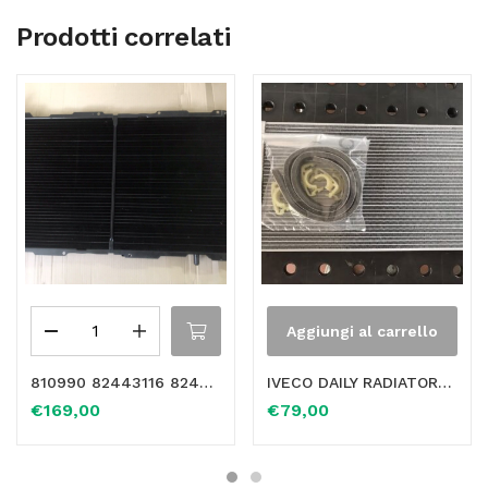
Prodotti correlati
Aggiungi al carrello
810990 82443116 82434810 – FIAT CROMA LANCIA THEMA TD RADIATORE NUOVO PRIMO IMPIANTO ORIGINALE VALEO TA796
IVECO DAILY RADIATORE RISCALDAMENTO ORIGINALE PRIMO IMPIANTO DENSO DRR12008 OE 42569370
€
169,00
€
79,00