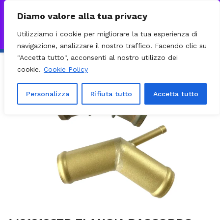
0
VISITA IL NOSTRO E-COMMERCE – SPEDIZIONI NAZIONALI E
Diamo valore alla tua privacy
INTERNAZIONALI PREPARATE ENTRO 24H DAL CHECKOUT E
Utilizziamo i cookie per migliorare la tua esperienza di
INVIATE CON CORRIERE DHL EXPRESS - BRT - UPS
Ignora
navigazione, analizzare il nostro traffico. Facendo clic su
"Accetta tutto", acconsenti al nostro utilizzo dei
-33%
cookie.
Cookie Policy
Personalizza
Rifiuta tutto
Accetta tutto