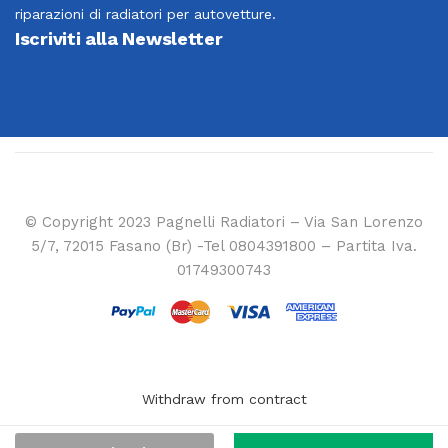
riparazioni di radiatori per autovetture.
Iscriviti alla Newsletter
© Copyright 2023 Pagnelli Radiatori – Via San Lorenzo
5/7, 72015 Fasano (Br) -Tel 0804391800 – Partita Iva.
01749300743
Withdraw from contract