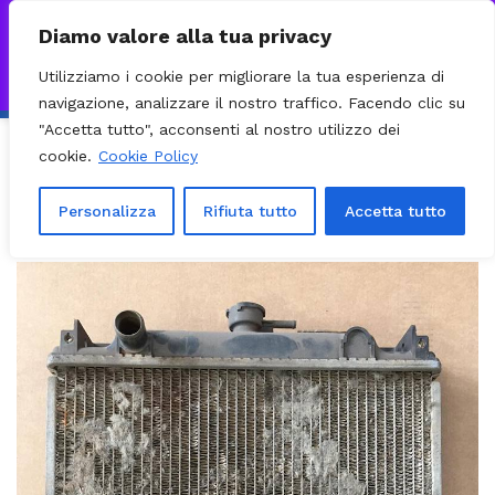
0
VISITA IL NOSTRO E-COMMERCE – SPEDIZIONI NAZIONALI E
Diamo valore alla tua privacy
INTERNAZIONALI PREPARATE ENTRO 24H DAL CHECKOUT E
Utilizziamo i cookie per migliorare la tua esperienza di
INVIATE CON CORRIERE DHL EXPRESS - BRT - UPS
Ignora
navigazione, analizzare il nostro traffico. Facendo clic su
"Accetta tutto", acconsenti al nostro utilizzo dei
Importanza della manutenzione del
cookie.
Cookie Policy
radiatore per l’automobile
Personalizza
Rifiuta tutto
Accetta tutto
Staff
9 Agosto 2023