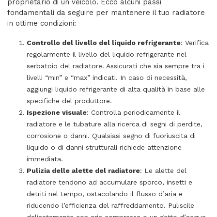
proprietario di un veicolo. Ecco alcuni passi
fondamentali da seguire per mantenere il tuo radiatore
in ottime condizioni:
Controllo del livello del liquido refrigerante
: Verifica
regolarmente il livello del liquido refrigerante nel
serbatoio del radiatore. Assicurati che sia sempre tra i
livelli “min” e “max” indicati. In caso di necessità,
aggiungi liquido refrigerante di alta qualità in base alle
specifiche del produttore.
Ispezione visuale
: Controlla periodicamente il
radiatore e le tubature alla ricerca di segni di perdite,
corrosione o danni. Qualsiasi segno di fuoriuscita di
liquido o di danni strutturali richiede attenzione
immediata.
Pulizia delle alette del radiatore
: Le alette del
radiatore tendono ad accumulare sporco, insetti e
detriti nel tempo, ostacolando il flusso d’aria e
riducendo l’efficienza del raffreddamento. Puliscile
delicatamente con aria compressa o un getto d’acqua