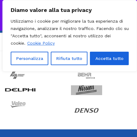
0
VISITA IL NOSTRO E-COMMERCE – SPEDIZIONI NAZIONALI E
Diamo valore alla tua privacy
INTERNAZIONALI PREPARATE ENTRO 24H DAL CHECKOUT E
Utilizziamo i cookie per migliorare la tua esperienza di
INVIATE CON CORRIERE DHL EXPRESS - BRT - UPS
Ignora
navigazione, analizzare il nostro traffico. Facendo clic su
"Accetta tutto", acconsenti al nostro utilizzo dei
[yith_wcwl_wishlist]
cookie.
Cookie Policy
Personalizza
Rifiuta tutto
Accetta tutto