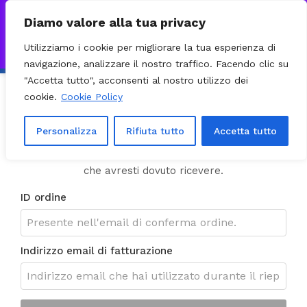
0
VISITA IL NOSTRO E-COMMERCE – SPEDIZIONI NAZIONALI E
Diamo valore alla tua privacy
INTERNAZIONALI PREPARATE ENTRO 24H DAL CHECKOUT E
Utilizziamo i cookie per migliorare la tua esperienza di
INVIATE CON CORRIERE DHL EXPRESS - BRT - UPS
Ignora
navigazione, analizzare il nostro traffico. Facendo clic su
Track My Order
"Accetta tutto", acconsenti al nostro utilizzo dei
cookie.
Cookie Policy
Per rintracciare il tuo ordine inserisci il tuo ID ordine
Personalizza
Rifiuta tutto
Accetta tutto
nel campo sottostante e premi il bottone "Traccia".
Ti sarà mostrata la ricevuta e l'email di conferma
che avresti dovuto ricevere.
ID ordine
Indirizzo email di fatturazione