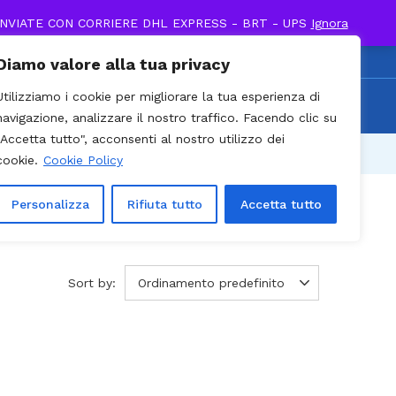
INVIATE CON CORRIERE DHL EXPRESS - BRT - UPS
Ignora
0
Diamo valore alla tua privacy
0 / Cell. +39 338 895
Utilizziamo i cookie per migliorare la tua esperienza di
Recenti
903
navigazione, analizzare il nostro traffico. Facendo clic su
"Accetta tutto", acconsenti al nostro utilizzo dei
cookie.
Cookie Policy
Personalizza
Rifiuta tutto
Accetta tutto
Sort by:
Ordinamento predefinito