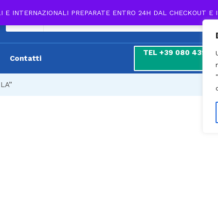
LI E INTERNAZIONALI PREPARATE ENTRO 24H DAL CHECKOUT E 
Tutti
TEL +39 080 439 180
Contatti
7
OLA”