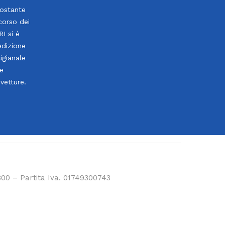
costante
corso dei
I si è
edizione
igianale
le
ovetture.
800 – Partita Iva. 01749300743