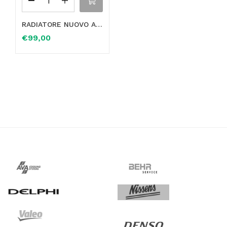
RADIATORE NUOVO ACQUA MARCA NISSENS CON EVENTUALE PREDISPOSIZIONE CAMBIO AUTOMATICO PER VOLVO 850 – V70 – S70 – C70 RIFERIMENTO CODICE ORIGINALE 1335430 8503769 5003823 6842877 8601354 8601358 8602560 8602561 8602876 8603768
€
99,00