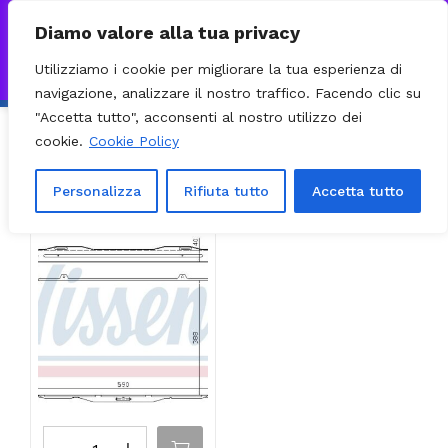
0
VISITA IL NOSTRO E-COMMERCE – SPEDIZIONI NAZIONALI E
Diamo valore alla tua privacy
INTERNAZIONALI PREPARATE ENTRO 24H DAL CHECKOUT E
Utilizziamo i cookie per migliorare la tua esperienza di
INVIATE CON CORRIERE DHL EXPRESS - BRT - UPS
Ignora
navigazione, analizzare il nostro traffico. Facendo clic su
"Accetta tutto", acconsenti al nostro utilizzo dei
cookie.
Cookie Policy
Ordinamento predefinito
Filter
Visualizzazione del risultato
Personalizza
Rifiuta tutto
Accetta tutto