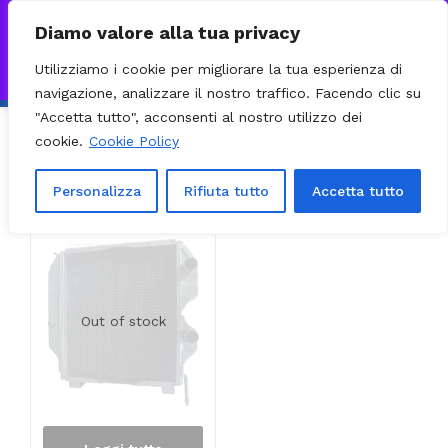
0
VISITA IL NOSTRO E-COMMERCE – SPEDIZIONI NAZIONALI E
Diamo valore alla tua privacy
INTERNAZIONALI PREPARATE ENTRO 24H DAL CHECKOUT E
Utilizziamo i cookie per migliorare la tua esperienza di
INVIATE CON CORRIERE DHL EXPRESS - BRT - UPS
Ignora
navigazione, analizzare il nostro traffico. Facendo clic su
"Accetta tutto", acconsenti al nostro utilizzo dei
cookie.
Cookie Policy
Ordinamento predefinito
Filter
Visualizzazione del risultato
Personalizza
Rifiuta tutto
Accetta tutto
Out of stock