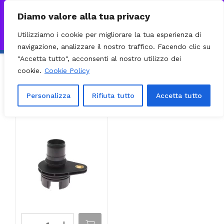
0
VISITA IL NOSTRO E-COMMERCE – SPEDIZIONI NAZIONALI E
Diamo valore alla tua privacy
INTERNAZIONALI PREPARATE ENTRO 24H DAL CHECKOUT E
Utilizziamo i cookie per migliorare la tua esperienza di
INVIATE CON CORRIERE DHL EXPRESS - BRT - UPS
Ignora
navigazione, analizzare il nostro traffico. Facendo clic su
"Accetta tutto", acconsenti al nostro utilizzo dei
cookie.
Cookie Policy
Ordinamento predefinito
Filter
Visualizzazione del risultato
Personalizza
Rifiuta tutto
Accetta tutto