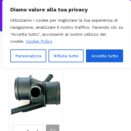
0
VISITA IL NOSTRO E-COMMERCE – SPEDIZIONI NAZIONALI E
Diamo valore alla tua privacy
INTERNAZIONALI PREPARATE ENTRO 24H DAL CHECKOUT E
Utilizziamo i cookie per migliorare la tua esperienza di
INVIATE CON CORRIERE DHL EXPRESS - BRT - UPS
Ignora
navigazione, analizzare il nostro traffico. Facendo clic su
"Accetta tutto", acconsenti al nostro utilizzo dei
cookie.
Cookie Policy
Ordinamento predefinito
Filter
Visualizzazione del risultato
Personalizza
Rifiuta tutto
Accetta tutto