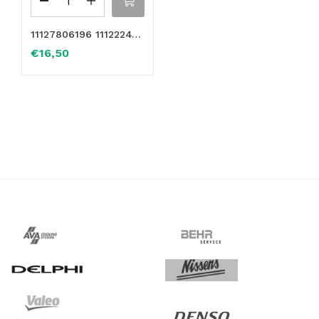
11127806196 11122247744 Flangia refrigerante con guarnizione senza termostato per BMW
€
16,50