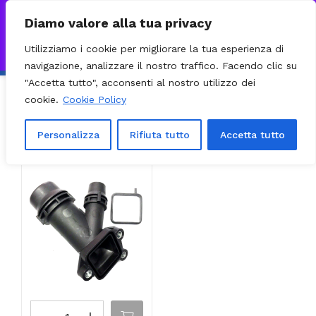
0
VISITA IL NOSTRO E-COMMERCE – SPEDIZIONI NAZIONALI E
Diamo valore alla tua privacy
INTERNAZIONALI PREPARATE ENTRO 24H DAL CHECKOUT E
Utilizziamo i cookie per migliorare la tua esperienza di
INVIATE CON CORRIERE DHL EXPRESS - BRT - UPS
Ignora
navigazione, analizzare il nostro traffico. Facendo clic su
"Accetta tutto", acconsenti al nostro utilizzo dei
cookie.
Cookie Policy
Ordinamento predefinito
Filter
Visualizzazione del risultato
Personalizza
Rifiuta tutto
Accetta tutto