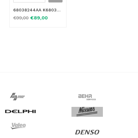
68038244AA K68038244AA CONDENSATORE CLIMATIZZATORE FIAT FREEMONT DODGE JOURNEY
€
89,00
€
99,00