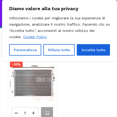
0
VISITA IL NOSTRO E-COMMERCE – SPEDIZIONI NAZIONALI E
Diamo valore alla tua privacy
INTERNAZIONALI PREPARATE ENTRO 24H DAL CHECKOUT E
Utilizziamo i cookie per migliorare la tua esperienza di
INVIATE CON CORRIERE DHL EXPRESS - BRT - UPS
Ignora
navigazione, analizzare il nostro traffico. Facendo clic su
"Accetta tutto", acconsenti al nostro utilizzo dei
cookie.
Cookie Policy
Ordinamento predefinito
Filter
Visualizzazione del risultato
Personalizza
Rifiuta tutto
Accetta tutto
-10%