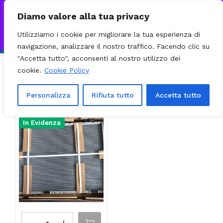
0
VISITA IL NOSTRO E-COMMERCE – SPEDIZIONI NAZIONALI E
Diamo valore alla tua privacy
INTERNAZIONALI PREPARATE ENTRO 24H DAL CHECKOUT E
Utilizziamo i cookie per migliorare la tua esperienza di
INVIATE CON CORRIERE DHL EXPRESS - BRT - UPS
Ignora
navigazione, analizzare il nostro traffico. Facendo clic su
"Accetta tutto", acconsenti al nostro utilizzo dei
cookie.
Cookie Policy
Ordinamento predefinito
Filter
Visualizzazione del risultato
Personalizza
Rifiuta tutto
Accetta tutto
In Evidenza