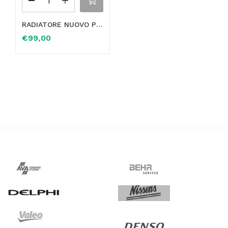
RADIATORE NUOVO PER MERCEDES CLASSE E W210 S210 A210500280364 A210500280364 CAMBIO MANUALE
€
99,00