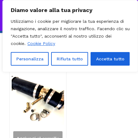
0
VISITA IL NOSTRO E-COMMERCE – SPEDIZIONI NAZIONALI E
Diamo valore alla tua privacy
INTERNAZIONALI PREPARATE ENTRO 24H DAL CHECKOUT E
Utilizziamo i cookie per migliorare la tua esperienza di
INVIATE CON CORRIERE DHL EXPRESS - BRT - UPS
Ignora
navigazione, analizzare il nostro traffico. Facendo clic su
"Accetta tutto", acconsenti al nostro utilizzo dei
cookie.
Cookie Policy
Ordinamento predefinito
Filter
Visualizzazione del risultato
Personalizza
Rifiuta tutto
Accetta tutto