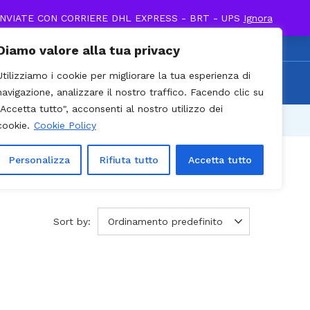
INVIATE CON CORRIERE DHL EXPRESS - BRT - UPS
Ignora
0
Diamo valore alla tua privacy
0 / Cell. +39 338 895
Utilizziamo i cookie per migliorare la tua esperienza di
Recenti
903
navigazione, analizzare il nostro traffico. Facendo clic su
"Accetta tutto", acconsenti al nostro utilizzo dei
cookie.
Cookie Policy
Personalizza
Rifiuta tutto
Accetta tutto
Sort by:
Ordinamento predefinito