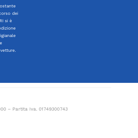
costante
corso dei
I si è
edizione
igianale
le
ovetture.
800 – Partita Iva. 01749300743