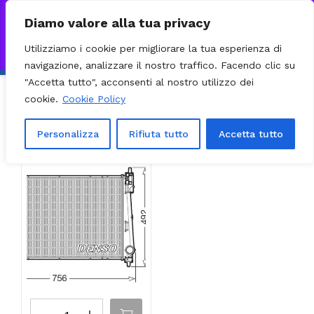
0
VISITA IL NOSTRO E-COMMERCE – SPEDIZIONI NAZIONALI E
Diamo valore alla tua privacy
INTERNAZIONALI PREPARATE ENTRO 24H DAL CHECKOUT E
Utilizziamo i cookie per migliorare la tua esperienza di
INVIATE CON CORRIERE DHL EXPRESS - BRT - UPS
Ignora
navigazione, analizzare il nostro traffico. Facendo clic su
"Accetta tutto", acconsenti al nostro utilizzo dei
cookie.
Cookie Policy
Ordinamento predefinito
Filter
Visualizzazione del risultato
Personalizza
Rifiuta tutto
Accetta tutto