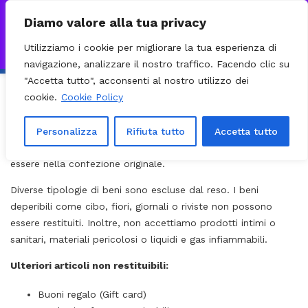
0
VISITA IL NOSTRO E-COMMERCE – SPEDIZIONI NAZIONALI E
Diamo valore alla tua privacy
INTERNAZIONALI PREPARATE ENTRO 24H DAL CHECKOUT E
Utilizziamo i cookie per migliorare la tua esperienza di
INVIATE CON CORRIERE DHL EXPRESS - BRT - UPS
Ignora
navigazione, analizzare il nostro traffico. Facendo clic su
La nostra politica di rimborso e reso dura 30 giorni. Se sono
"Accetta tutto", acconsenti al nostro utilizzo dei
trascorsi 30 giorni dall’acquisto, non possiamo offrirti un
cookie.
Cookie Policy
rimborso completo o un cambio merce.
Per avere diritto al reso, l’articolo deve essere inutilizzato e
Personalizza
Rifiuta tutto
Accetta tutto
nelle stesse condizioni in cui lo hai ricevuto. Deve inoltre
essere nella confezione originale.
Diverse tipologie di beni sono escluse dal reso. I beni
deperibili come cibo, fiori, giornali o riviste non possono
essere restituiti. Inoltre, non accettiamo prodotti intimi o
sanitari, materiali pericolosi o liquidi e gas infiammabili.
Ulteriori articoli non restituibili:
Buoni regalo (Gift card)