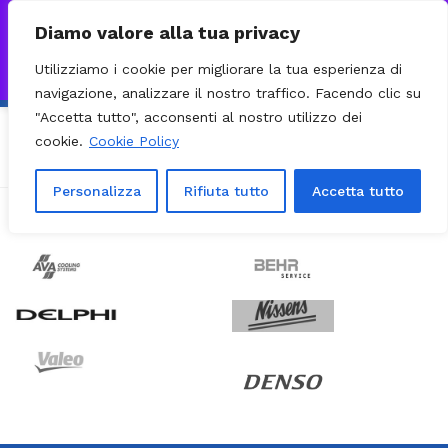
0
VISITA IL NOSTRO E-COMMERCE – SPEDIZIONI NAZIONALI E
Diamo valore alla tua privacy
INTERNAZIONALI PREPARATE ENTRO 24H DAL CHECKOUT E
Utilizziamo i cookie per migliorare la tua esperienza di
INVIATE CON CORRIERE DHL EXPRESS - BRT - UPS
Ignora
navigazione, analizzare il nostro traffico. Facendo clic su
"Accetta tutto", acconsenti al nostro utilizzo dei
cookie.
Cookie Policy
Personalizza
Rifiuta tutto
Accetta tutto